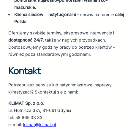
pomorskie
,
kujawsko-pomorskie
i
warmińsko-
mazurskie.
Klienci sieciowi i instytucjonalni
– serwis na terenie
całej
Polski.
Oferujemy szybkie terminy, ekspresowe interwencje i
dostępność 24/7
, także w nagłych przypadkach.
Dostosowujemy godziny pracy do potrzeb klientów –
również poza standardowymi godzinami.
Kontakt
Potrzebujesz serwisu lub natychmiastowej naprawy
klimatyzacji? Skontaktuj się z nami:
KLIMAT Sp. z o.o.
ul. Hutnicza 37A, 81-061 Gdynia
tel. 58 665 33 33
e-mail:
klimat@klimat.pl